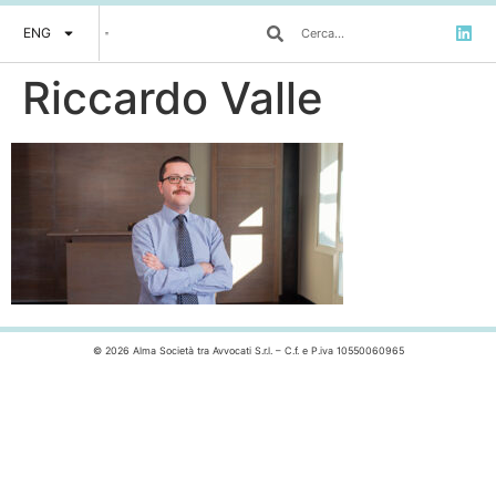
ENG
Riccardo Valle
© 2026 Alma Società tra Avvocati S.r.l. – C.f. e P.iva 10550060965