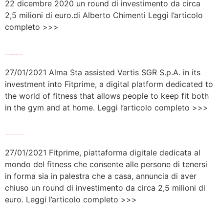
22 dicembre 2020 un round di investimento da circa
2,5 milioni di euro.di Alberto Chimenti Leggi l’articolo
completo >>>
Global Legal Chronicle – Fitprime’s €2.5 Million Round Financing
27/01/2021 Alma Sta assisted Vertis SGR S.p.A. in its
investment into Fitprime, a digital platform dedicated to
the world of fitness that allows people to keep fit both
in the gym and at home. Leggi l’articolo completo >>>
Il Nord Est Quotidiano – Fitprime: aumento di capitale da 2,5 milioni di euro
27/01/2021 Fitprime, piattaforma digitale dedicata al
mondo del fitness che consente alle persone di tenersi
in forma sia in palestra che a casa, annuncia di aver
chiuso un round di investimento da circa 2,5 milioni di
euro. Leggi l’articolo completo >>>