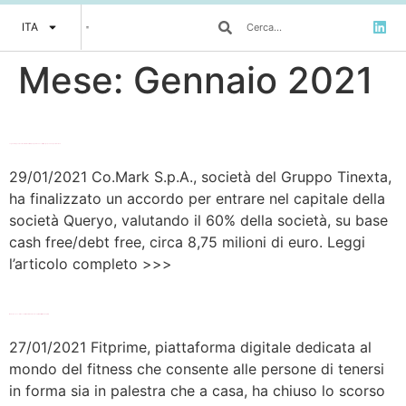
ITA
Mese:
Gennaio 2021
Legal – Gruppo Tinexta: Co.Mark entra in Queryo Advance S.r.l. (Queryo) con una quota del 60%
29/01/2021 Co.Mark S.p.A., società del Gruppo Tinexta,
ha finalizzato un accordo per entrare nel capitale della
società Queryo, valutando il 60% della società, su base
cash free/debt free, circa 8,75 milioni di euro. Leggi
l’articolo completo >>>
MF Dow Jones – Hilex con Alma Sta in aumento capitale Fitprime da 2,5 mln
27/01/2021 Fitprime, piattaforma digitale dedicata al
mondo del fitness che consente alle persone di tenersi
in forma sia in palestra che a casa, ha chiuso lo scorso