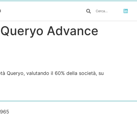
I
n Queryo Advance
età Queryo, valutando il 60% della società, su
0965