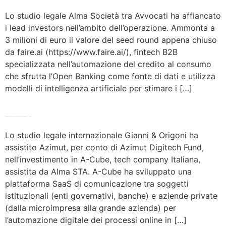
Lo studio legale Alma Società tra Avvocati ha affiancato
i lead investors nell’ambito dell’operazione. Ammonta a
3 milioni di euro il valore del seed round appena chiuso
da faire.ai (https://www.faire.ai/), fintech B2B
specializzata nell’automazione del credito al consumo
che sfrutta l’Open Banking come fonte di dati e utilizza
modelli di intelligenza artificiale per stimare i […]
Azimut investe in A-Cube, tech company per l’automazione digitale dei processi online
Lo studio legale internazionale Gianni & Origoni ha
assistito Azimut, per conto di Azimut Digitech Fund,
nell’investimento in A-Cube, tech company Italiana,
assistita da Alma STA. A-Cube ha sviluppato una
piattaforma SaaS di comunicazione tra soggetti
istituzionali (enti governativi, banche) e aziende private
(dalla microimpresa alla grande azienda) per
l’automazione digitale dei processi online in […]