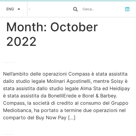
ENG
Month:
October
2022
Compass si rafforza nel Buy Now Pay Later investendo in HeidiPay e Soisy
Nell’ambito delle operazioni Compass è stata assistita
dallo studio legale Molinari Agostinelli, mentre Soisy è
stata assistita dallo studio legale Alma Sta ed Heidipay
è stata assistita da BonelliErede e Borel & Barbey.
Compass, la società di credito al consumo del Gruppo
Mediobanca, ha portato a termine due operazioni nel
comparto del Buy Now Pay […]
La FinTech faire.ai completa un seed round da 3 milioni