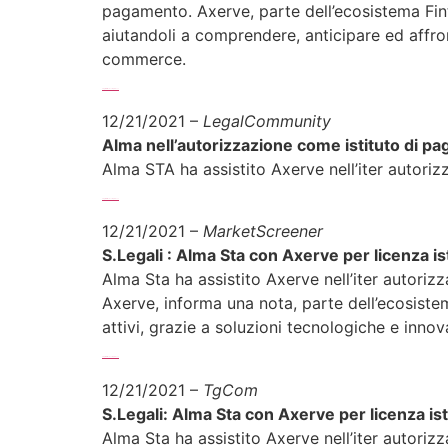
pagamento. Axerve, parte dell’ecosistema Finte
aiutandoli a comprendere, anticipare ed affron
commerce.
Sfoglia l’articolo completo >>>
12/21/2021 –
LegalCommunity
Alma nell’autorizzazione come istituto di p
Alma STA ha assistito Axerve nell’iter autoriz
Sfoglia l’articolo completo >>>
12/21/2021 –
MarketScreener
S.Legali : Alma Sta con Axerve per licenza i
Alma Sta ha assistito Axerve nell’iter autorizz
Axerve, informa una nota, parte dell’ecosistem
attivi, grazie a soluzioni tecnologiche e inno
Sfoglia l’articolo completo >>>
12/21/2021 –
TgCom
S.Legali: Alma Sta con Axerve per licenza i
Alma Sta ha assistito Axerve nell’iter autorizz