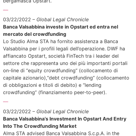
bergamasca Opstart.
Sfoglia l’articolo completo >>>
03/22/2022 –
Global Legal Chronicle
Banca Valsabbina investe in Opstart ed entra nel
mercato del crowdfunding
Lo Studio Alma STA ha fornito assistenza a Banca
Valsabbina per i profili legali dell’operazione. DWF ha
affiancato Opstart, società FinTech tra i leader del
settore che rappresenta uno dei più importanti portali
on-line di “equity crowdfunding” (collocamento di
capitale azionario),“debt crowdfunding” (collocamento
di obbligazioni e titoli di debito) e “lending
crowdfunding” (finanziamento peer-to-peer).
Sfoglia l’articolo completo >>>
03/22/2022 –
Global Legal Chronicle
Banca Valsabbina’s Investment In Opstart And Entry
Into The Crowdfunding Market
Alma STA advised Banca Valsabbina S.c.p.A. in the