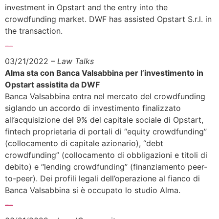
investment in Opstart and the entry into the
crowdfunding market. DWF has assisted Opstart S.r.l. in
the transaction.
Sfoglia l’articolo completo >>>
03/21/2022 –
Law Talks
Alma sta con Banca Valsabbina per l’investimento in
Opstart assistita da DWF
Banca Valsabbina entra nel mercato del crowdfunding
siglando un accordo di investimento finalizzato
all’acquisizione del 9% del capitale sociale di Opstart,
fintech proprietaria di portali di “equity crowdfunding”
(collocamento di capitale azionario), “debt
crowdfunding” (collocamento di obbligazioni e titoli di
debito) e “lending crowdfunding” (finanziamento peer-
to-peer). Dei profili legali dell’operazione al fianco di
Banca Valsabbina si è occupato lo studio Alma.
Sfoglia l’articolo completo >>>