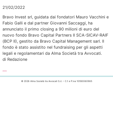
21/02/2022
Bravo Invest srl, guidata dai fondatori Mauro Vacchini e
Fabio Galli e dal partner Giovanni Saccaggi, ha
annunciato il primo closing a 90 milioni di euro del
nuovo fondo Bravo Capital Partners II SCA-SICAV-RAIF
(BCP II), gestito da Bravo Capital Management sarl. Il
fondo è stato assistito nel fundraising per gli aspetti
legali e regolamentari da Alma Società tra Avvocati.
di Redazione
Leggi l’articolo completo >>>
© 2026 Alma Società tra Avvocati S.r.l. – C.f. e P.iva 10550060965