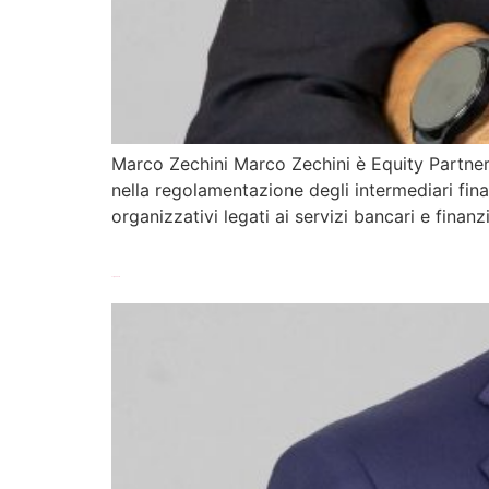
Marco Zechini Marco Zechini è Equity Partner 
nella regolamentazione degli intermediari finan
organizzativi legati ai servizi bancari e finanz
Sergio Visalli