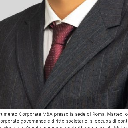
rtimento Corporate M&A presso la sede di Roma. Matteo, olt
i corporate governance e diritto societario, si occupa di co
evisione di un’ampia gamma di contratti commerciali. Matte