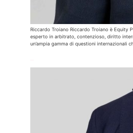
Riccardo Troiano Riccardo Troiano è Equity Pa
esperto in arbitrato, contenzioso, diritto inte
un’ampia gamma di questioni internazionali ch
Ivano Siniscalchi