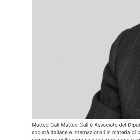
Matteo Calì Matteo Calì è Associate del Dipa
società italiane e internazionali in materia d
esperienza nella negoziazione, redazione e r