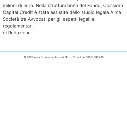
milioni di euro. Nella strutturazione del Fondo, Clessidra
Capital Credit è stata assistita dallo studio legale Alma
Società tra Avvocati per gli aspetti legali e
regolamentari.
di Redazione
Leggi l’articolo completo >>>
© 2026 Alma Società tra Avvocati S.r.l. – C.f. e P.iva 10550060965