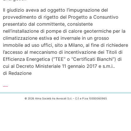
Il giudizio aveva ad oggetto l’impugnazione del
provvedimento di rigetto del Progetto a Consuntivo
presentato dal committente, consistente
nell’installazione di pompe di calore geotermiche per la
climatizzazione estiva ed invernale in un grosso
immobile ad uso uffici, sito a Milano, al fine di richiedere
l’accesso al meccanismo di incentivazione dei Titoli di
Efficienza Energetica (“TEE” o “Certificati Bianchi”) di
cui al Decreto Ministeriale 11 gennaio 2017 e s.m.i..
di Redazione
Leggi l’articolo completo >>>
© 2026 Alma Società tra Avvocati S.r.l. – C.f. e P.iva 10550060965