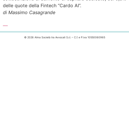
delle quote della Fintech “Cardo AI”.
di Massimo Casagrande
Leggi l’articolo completo >>>
© 2026 Alma Società tra Avvocati S.r.l. – C.f. e P.iva 10550060965