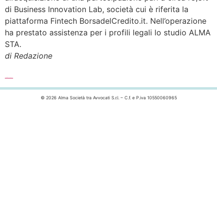
di Business Innovation Lab, società cui è riferita la
piattaforma Fintech BorsadelCredito.it. Nell’operazione
ha prestato assistenza per i profili legali lo studio ALMA
STA.
di Redazione
Leggi l’articolo completo >>>
© 2026 Alma Società tra Avvocati S.r.l. – C.f. e P.iva 10550060965