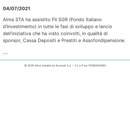
04/07/2021
Alma STA ha assistito FII SGR (Fondo Italiano
d’Investimento) in tutte le fasi di sviluppo e lancio
dell’iniziativa che ha visto coinvolti, in qualità di
sponsor, Cassa Depositi e Prestiti e Assofondipensione.
Leggi l’articolo completo >>>
© 2026 Alma Società tra Avvocati S.r.l. – C.f. e P.iva 10550060965