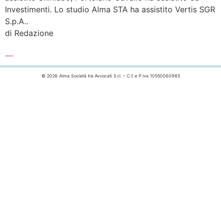
Investimenti. Lo studio Alma STA ha assistito Vertis SGR
S.p.A..
di Redazione
Leggi l’articolo completo >>>
© 2026 Alma Società tra Avvocati S.r.l. – C.f. e P.iva 10550060965