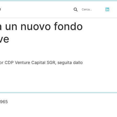
I
ia un nuovo fondo
ve
tor CDP Venture Capital SGR, seguita dallo
0965