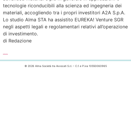
tecnologie riconducibili alla scienza ed ingegneria dei
materiali, accogliendo tra i propri investitori A2A S.p.A.
Lo studio Alma STA ha assistito EUREKA! Venture SGR
negli aspetti legali e regolamentari relativi all’operazione
di investimento.
di Redazione
Leggi l’articolo completo >>>
© 2026 Alma Società tra Avvocati S.r.l. – C.f. e P.iva 10550060965