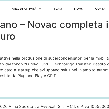
AREE DI ATTIVITÀ
TEAM
NEWS
CONTATT
diano – Novac completa i
euro
e attive nella produzione di supercondensatori per la mobili
itto dal fondo “Eureka!Fund – Technology Transfer” gestit
edicato a startup che sviluppano soluzioni in ambito autom
stito da Plug and Play e CRIT.
026 Alma Società tra Avvocati S.r.l. – C.f. e P.iva 1055006