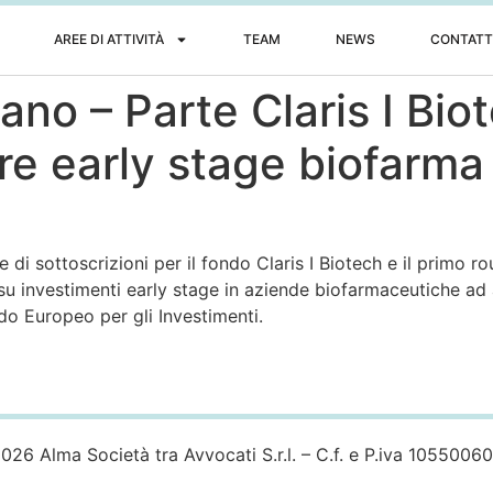
AREE DI ATTIVITÀ
TEAM
NEWS
CONTATT
iano – Parte Claris I Bio
e early stage biofarma i
 di sottoscrizioni per il fondo Claris I Biotech e il primo rou
i su investimenti early stage in aziende biofarmaceutiche ad 
do Europeo per gli Investimenti.
026 Alma Società tra Avvocati S.r.l. – C.f. e P.iva 1055006