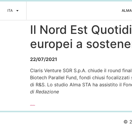
ITA
ALMA
Il Nord Est Quotid
europei a sostener
22/07/2021
Claris Venture SGR S.p.A. chiude il round finale
Biotech Parallel Fund, fondi chiusi focalizzat
di R&S. Lo studio Alma STA ha assistito il Fon
di Redazione
Leggi l’articolo completo >>>
© 2