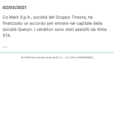
02/03/2021
Co.Mark S.p.A., società del Gruppo Tinexta, ha
finalizzato un accordo per entrare nel capitale della
società Queryo. I venditori sono stati assistiti da Alma
STA.
Leggi l’articolo completo >>>
© 2026 Alma Società tra Avvocati S.r.l. – C.f. e P.iva 10550060965