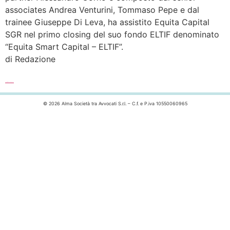
associates Andrea Venturini, Tommaso Pepe e dal
trainee Giuseppe Di Leva, ha assistito Equita Capital
SGR nel primo closing del suo fondo ELTIF denominato
“Equita Smart Capital – ELTIF”.
di Redazione
Leggi l’articolo completo >>>
© 2026 Alma Società tra Avvocati S.r.l. – C.f. e P.iva 10550060965