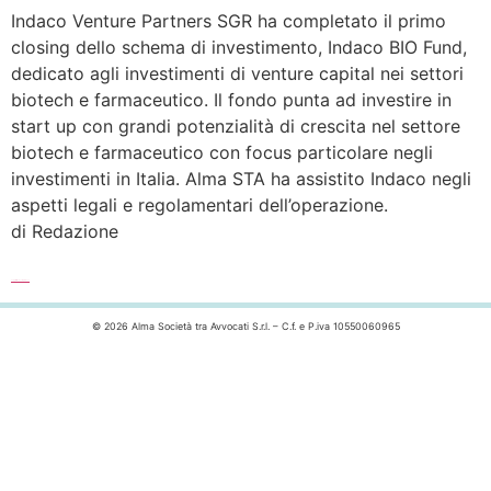
Indaco Venture Partners SGR ha completato il primo
closing dello schema di investimento, Indaco BIO Fund,
dedicato agli investimenti di venture capital nei settori
biotech e farmaceutico. Il fondo punta ad investire in
start up con grandi potenzialità di crescita nel settore
biotech e farmaceutico con focus particolare negli
investimenti in Italia. Alma STA ha assistito Indaco negli
aspetti legali e regolamentari dell’operazione.
di Redazione
Leggi l’articolo completo >>>
© 2026 Alma Società tra Avvocati S.r.l. – C.f. e P.iva 10550060965