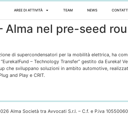
AREE DI ATTIVITÀ
TEAM
NEWS
CONTATT
 Alma nel pre-seed rou
zione di supercondensatori per la mobilità elettrica, ha co
o “Eureka!Fund – Technology Transfer” gestito da Eureka! Ven
p che sviluppano soluzioni in ambito automotive, realizza
lug and Play e CRIT.
026 Alma Società tra Avvocati S.r.l. – C.f. e P.iva 1055006