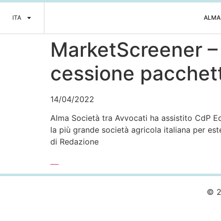
ITA
ALMA
MarketScreener – 
cessione pacchett
14/04/2022
Alma Società tra Avvocati ha assistito CdP Equ
la più grande società agricola italiana per es
di Redazione
Leggi l’articolo completo >>>
© 2