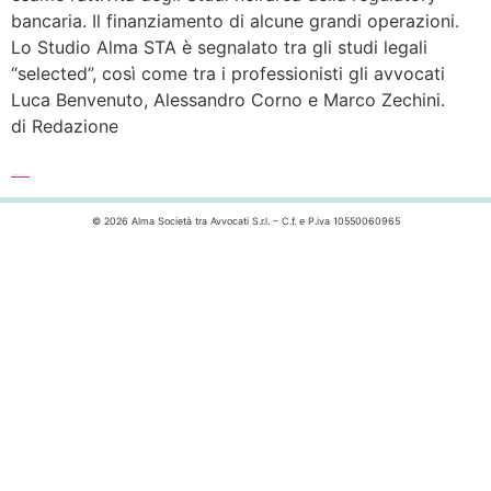
bancaria. Il finanziamento di alcune grandi operazioni.
Lo Studio Alma STA è segnalato tra gli studi legali
“selected”, così come tra i professionisti gli avvocati
Luca Benvenuto, Alessandro Corno e Marco Zechini.
di Redazione
Leggi l’articolo completo >>>
© 2026 Alma Società tra Avvocati S.r.l. – C.f. e P.iva 10550060965