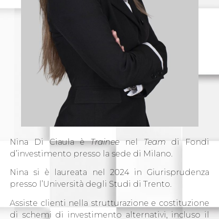
Nina Di Ciaula è
Trainee
nel
Team
di Fondi
d’investimento presso la sede di Milano.
Nina si è laureata nel 2024 in Giurisprudenza
presso l’Università degli Studi di Trento.
Assiste clienti nella strutturazione e costituzione
di schemi di investimento alternativi, incluso il