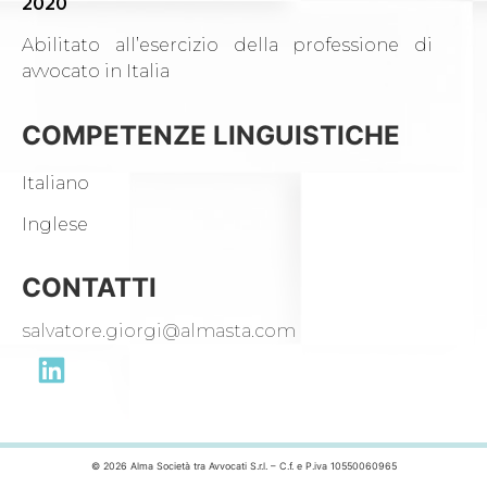
2020
Abilitato all’esercizio della professione di
avvocato in Italia
COMPETENZE LINGUISTICHE
Italiano
Inglese
CONTATTI
salvatore.giorgi@almasta.com
© 2026 Alma Società tra Avvocati S.r.l. – C.f. e P.iva 10550060965