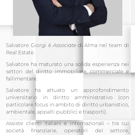
Salvatore Giorgi è
Associate
di Alma nel team di
Real Estate.
Salvatore ha maturato una solida esperienza nei
settori del diritto immobiliare, commerciale e
fallimentare.
Salvatore ha attuato un approfondimento
universitario in diritto amministrativo (con
particolare focus in ambito di diritto urbanistico,
ambientale, appalti pubblici e trasporti).
Assiste clienti italiani e internazionali – tra cui
società finanziarie, operatori del settore,