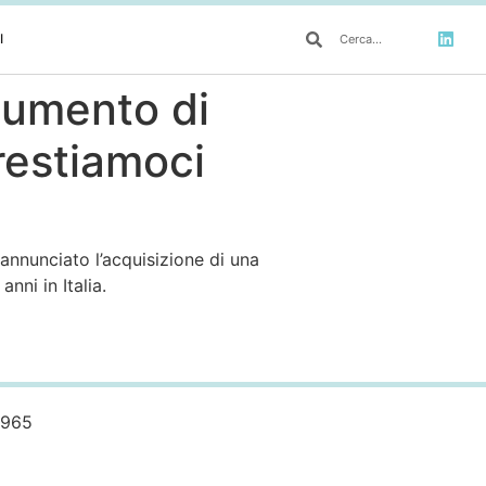
I
aumento di
restiamoci
annunciato l’acquisizione di una
nni in Italia.
0965