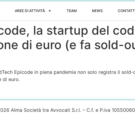
AREE DI ATTIVITÀ
TEAM
NEWS
CONTATT
icode, la startup del co
one di euro (e fa sold-ou
 EdTech Epicode in piena pandemia non solo registra il sold-
 di euro.
026 Alma Società tra Avvocati S.r.l. – C.f. e P.iva 1055006